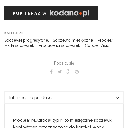
KUP TERAZ W
KATEGORIE
Soczewki progresywne
,
Soczewki miesięczne
,
Proclear
,
Marki soczewek
,
Producenci soczewek
,
Cooper Vision
,
Podziel się
Informcje o produkcie
Proclear Multifocal typ N to miesięczne soczewki
kontaktowe przeznaczone do korekcji wady