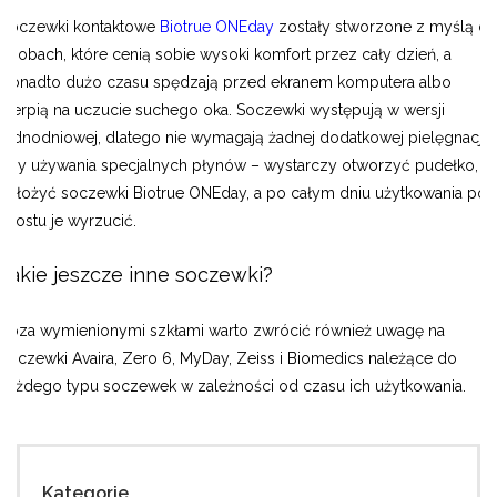
Soczewki kontaktowe
Biotrue ONEday
zostały stworzone z myślą o
osobach, które cenią sobie wysoki komfort przez cały dzień, a
ponadto dużo czasu spędzają przed ekranem komputera albo
cierpią na uczucie suchego oka. Soczewki występują w wersji
jednodniowej, dlatego nie wymagają żadnej dodatkowej pielęgnacji
czy używania specjalnych płynów – wystarczy otworzyć pudełko,
założyć soczewki Biotrue ONEday, a po całym dniu użytkowania po
prostu je wyrzucić.
Jakie jeszcze inne soczewki?
Poza wymienionymi szkłami warto zwrócić również uwagę na
soczewki Avaira, Zero 6, MyDay, Zeiss i Biomedics należące do
każdego typu soczewek w zależności od czasu ich użytkowania.
Kategorie