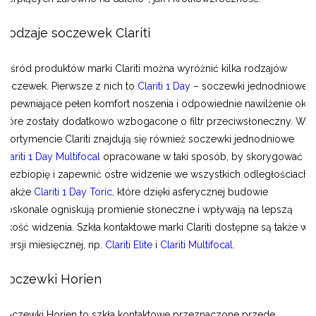
Rodzaje soczewek Clariti
Wśród produktów marki Clariti można wyróżnić kilka rodzajów
soczewek. Pierwsze z nich to
Clariti 1 Day
– soczewki jednodniowe,
zapewniające pełen komfort noszenia i odpowiednie nawilżenie oka,
które zostały dodatkowo wzbogacone o filtr przeciwsłoneczny. W
asortymencie Clariti znajdują się również soczewki jednodniowe
Clariti 1 Day Multifocal
opracowane w taki sposób, by skorygować
prezbiopię i zapewnić ostre widzenie we wszystkich odległościach,
a także
Clariti 1 Day Toric
, które dzięki asferycznej budowie
doskonale ogniskują promienie słoneczne i wpływają na lepszą
jakość widzenia. Szkła kontaktowe marki Clariti dostępne są także w
wersji miesięcznej, np.
Clariti Elite
i
Clariti Multifocal
.
Soczewki Horien
Soczewki Horien to szkła kontaktowe przeznaczone przede