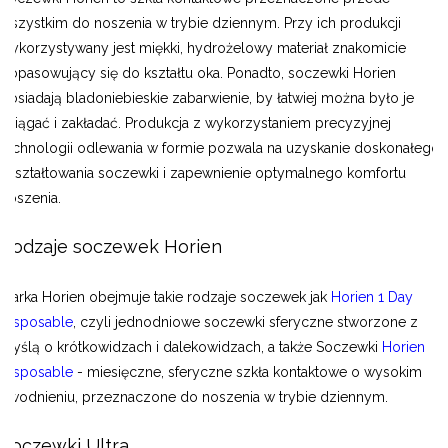
wszystkim do noszenia w trybie dziennym. Przy ich produkcji
wykorzystywany jest miękki, hydrożelowy materiał znakomicie
dopasowujący się do kształtu oka. Ponadto, soczewki Horien
posiadają bladoniebieskie zabarwienie, by łatwiej można było je
ściągać i zakładać. Produkcja z wykorzystaniem precyzyjnej
technologii odlewania w formie pozwala na uzyskanie doskonałego
ukształtowania soczewki i zapewnienie optymalnego komfortu
noszenia.
Rodzaje soczewek Horien
Marka Horien obejmuje takie rodzaje soczewek jak
Horien 1 Day
Disposable
, czyli jednodniowe soczewki sferyczne stworzone z
myślą o krótkowidzach i dalekowidzach, a także Soczewki
Horien
Disposable
- miesięczne, sferyczne szkła kontaktowe o wysokim
uwodnieniu, przeznaczone do noszenia w trybie dziennym.
Soczewki Ultra