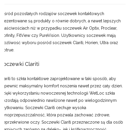
Wśród pozostałych rodzajów soczewek kontaktowych
prezentowane są produkty o równie dobrych, a nawet lepszych
właściwościach niż w przypadku soczewek Air Optix, Proclear,
Biofinity, FitView czy PureVision. Użytkownicy soczewek mają
możliwość wyboru pośród soczewek Clariti, Horien, Ultra oraz
Biotrue.
Soczewki Clariti
Clariti to szkła kontaktowe zaprojektowane w taki sposób, aby
zapewnić maksymalny komfort noszenia nawet przez cały dzień.
Dzięki wykorzystaniu nowoczesnej technologii WetLoc szkła
pozostają odpowiednio nawilżone nawet po wielogodzinnym
użytkowaniu. Soczewki Clariti cechuje wysoka
tlenoprzepuszczalność, która pozwala zachować zdrowe,
nieprzekrwione oczy. Soczewki Clariti przeznaczone są dla osób
cierpiących zarówno na daleko-, jak i krótkowzroczność.