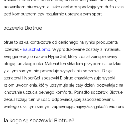
pracownikom biurowym, a także osobom spędzającym dużo czasu
przed komputerem czy regularnie uprawiającym sport.
Soczewki Biotrue
Biotrue to szkła kontaktowe od cenionego na rynku producenta
soczewek -
Bausch&Lomb
. Wyprodukowane zostały z materiału
nowej generacji o nazwie
HyperGel
, który został zainspirowany
biologią ludzkiego oka. Materiał ten składem przypomina ludzkie
łzy, a tym samym nie powoduje wysychania soczewki. Dzięki
materiałowi HyperGel soczewki Biotrue charakteryzuje wysoki
poziom uwodnienia, który utrzymuje się cały dzień, pozwalając na
zachowanie uczucia pełnego komfortu. Ponadto soczewki Biotrue
przepuszczają tlen w ilości odpowiadającej zapotrzebowaniu
otwartego oka, tym samym zapewniając najwyższą jakość widzenia.
Dla kogo są soczewki Biotrue?