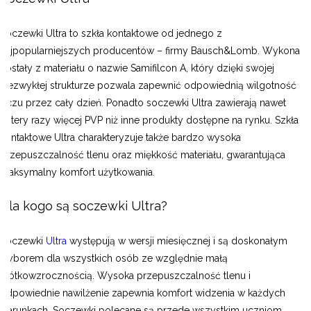
Soczewki Ultra to szkła kontaktowe od jednego z
najpopularniejszych producentów – firmy Bausch&Lomb. Wykonane
zostały z materiału o nazwie Samifilcon A, który dzięki swojej
niezwykłej strukturze pozwala zapewnić odpowiednią wilgotność
oczu przez cały dzień. Ponadto soczewki Ultra zawierają nawet
cztery razy więcej PVP niż inne produkty dostępne na rynku. Szkła
kontaktowe Ultra charakteryzuje także bardzo wysoka
przepuszczalność tlenu oraz miękkość materiału, gwarantująca
maksymalny komfort użytkowania.
Dla kogo są soczewki Ultra?
Soczewki
Ultra
występują w wersji miesięcznej i są doskonałym
wyborem dla wszystkich osób ze względnie małą
krótkowzrocznością. Wysoka przepuszczalność tlenu i
odpowiednie nawilżenie zapewnia komfort widzenia w każdych
warunkach. Soczewki polecane są przede wszystkim uczniom,