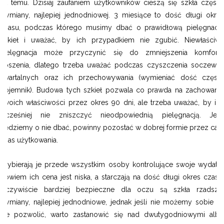
lat temu. Dzisiaj zaufaniem użytkowników cieszą się szkła częstej
wymiany, najlepiej jednodniowej. 3 miesiące to dość długi okres
czasu, podczas którego musimy dbać o prawidłową pielęgnację
szkieł i uważać, by ich przypadkiem nie zgubić. Niewłaściwa
pielęgnacja może przyczynić się do zmniejszenia komfortu
noszenia, dlatego trzeba uważać podczas czyszczenia soczewek
kwartalnych oraz ich przechowywania (wymieniać dość często
pojemnik). Budowa tych szkieł pozwala co prawda na zachowanie
swoich właściwości przez okres 90 dni, ale trzeba uważać, by ich
wcześniej nie zniszczyć nieodpowiednią pielęgnacją. Jeśli
będziemy o nie dbać, powinny pozostać w dobrej formie przez cały
czas użytkowania.
Wybierają je przede wszystkim osoby kontrolujące swoje wydatki,
bowiem ich cena jest niska, a starczają na dość długi okres czasu.
Oczywiście bardziej bezpieczne dla oczu są szkła rzadszej
wymiany, najlepiej jednodniowe, jednak jeśli nie możemy sobie na
nie pozwolić, warto zastanowić się nad dwutygodniowymi albo