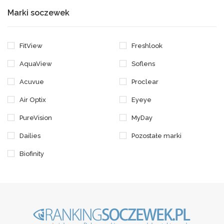
Marki soczewek
FitView
Freshlook
AquaView
Soflens
Acuvue
Proclear
Air Optix
Eyeye
PureVision
MyDay
Dailies
Pozostałe marki
Biofinity