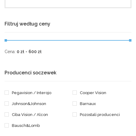
Filtruj według ceny
Cena:
0
zł
-
600
zł
Producenci soczewek
Pegavision / Interojo
Cooper Vision
Johnson&Johnson
Barnaux
Ciba Vision / Alcon
Pozostali producenci
Bausch&Lomb