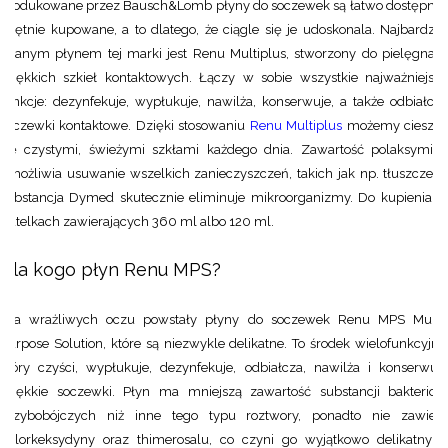
Produkowane przez Bausch&Lomb płyny do soczewek są łatwo dostępne i
chętnie kupowane, a to dlatego, że ciągle się je udoskonala. Najbardziej
znanym płynem tej marki jest
Renu Multiplus
, stworzony do pielęgnacj
miękkich szkieł kontaktowych. Łączy w sobie wszystkie najważniejsze
funkcje: dezynfekuje, wypłukuje, nawilża, konserwuje, a także odbiałcza
soczewki kontaktowe. Dzięki stosowaniu
Renu Multiplus
możemy cieszy
się czystymi, świeżymi szkłami każdego dnia. Zawartość polaksyminy
umożliwia usuwanie wszelkich zanieczyszczeń, takich jak np. tłuszcze, a
substancja Dymed skutecznie eliminuje mikroorganizmy. Do kupienia w
butelkach zawierających 360 ml albo 120 ml.
Dla kogo płyn Renu MPS?
Dla wrażliwych oczu powstały płyny do soczewek
Renu MPS Multi
Purpose Solution
, które są niezwykle delikatne. To środek wielofunkcyjny,
który czyści, wypłukuje, dezynfekuje, odbiałcza, nawilża i konserwuje
miękkie soczewki. Płyn ma mniejszą zawartość substancji bakterio i
grzybobójczych niż inne tego typu roztwory, ponadto nie zawiera
chlorkeksydyny oraz thimerosalu, co czyni go wyjątkowo delikatnym,