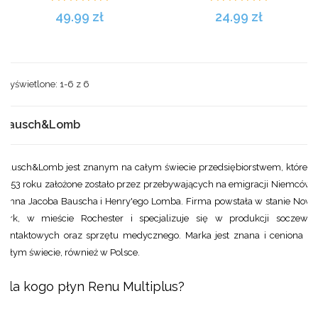
49.99 zł
24.99 zł
Wyświetlone: 1-6 z
6
Bausch&Lomb
Bausch&Lomb
jest znanym na całym świecie przedsiębiorstwem, które w
1853 roku założone zostało przez przebywających na emigracji Niemców -
Johna Jacoba Bauscha i Henry'ego Lomba. Firma powstała w stanie Nowy
Jork, w mieście Rochester i specjalizuje się w produkcji soczewek
kontaktowych oraz sprzętu medycznego. Marka jest znana i ceniona na
całym świecie, również w Polsce.
Dla kogo płyn Renu Multiplus?