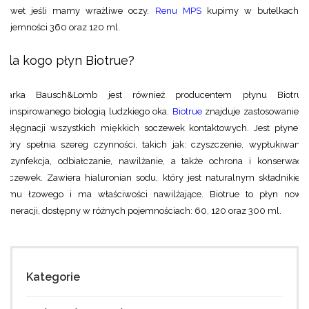
nawet jeśli mamy wrażliwe oczy.
Renu MPS
kupimy w butelkach 
pojemności 360 oraz 120 ml.
Dla kogo płyn Biotrue?
Marka Bausch&Lomb jest również producentem
płynu Biotrue
zainspirowanego biologią ludzkiego oka.
Biotrue
znajduje zastosowanie 
pielęgnacji wszystkich miękkich soczewek kontaktowych. Jest płynem,
który spełnia szereg czynności, takich jak: czyszczenie, wypłukiwanie,
dezynfekcja, odbiałczanie, nawilżanie, a także ochrona i konserwacja
soczewek. Zawiera hialuronian sodu, który jest naturalnym składnikiem
filmu łzowego i ma właściwości nawilżające. Biotrue to płyn nowej
generacji, dostępny w różnych pojemnościach: 60, 120 oraz 300 ml.
Kategorie