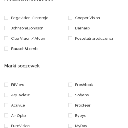
Pegavision / Interojo
Cooper Vision
Johnson&Johnson
Barnaux
Ciba Vision / Alcon
Pozostali producenci
Bausch&Lomb
Marki soczewek
FitView
Freshlook
AquaView
Soflens
Acuvue
Proclear
Air Optix
Eyeye
PureVision
MyDay