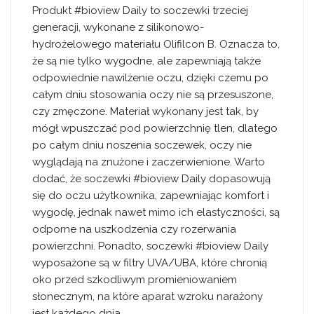
Produkt #bioview Daily to soczewki trzeciej
generacji, wykonane z silikonowo-
hydrożelowego materiału Olifilcon B. Oznacza to,
że są nie tylko wygodne, ale zapewniają także
odpowiednie nawilżenie oczu, dzięki czemu po
całym dniu stosowania oczy nie są przesuszone,
czy zmęczone. Materiał wykonany jest tak, by
mógł wpuszczać pod powierzchnię tlen, dlatego
po całym dniu noszenia soczewek, oczy nie
wyglądają na znużone i zaczerwienione. Warto
dodać, że soczewki #bioview Daily dopasowują
się do oczu użytkownika, zapewniając komfort i
wygodę, jednak nawet mimo ich elastyczności, są
odporne na uszkodzenia czy rozerwania
powierzchni. Ponadto, soczewki #bioview Daily
wyposażone są w filtry UVA/UBA, które chronią
oko przed szkodliwym promieniowaniem
słonecznym, na które aparat wzroku narażony
jest każdego dnia.