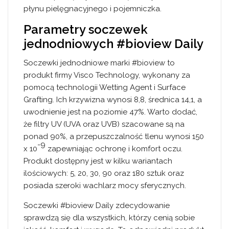
płynu pielęgnacyjnego i pojemniczka.
Parametry soczewek
jednodniowych #bioview Daily
Soczewki jednodniowe marki #bioview to
produkt firmy Visco Technology, wykonany za
pomocą technologii Wetting Agent i Surface
Grafting. Ich krzywizna wynosi 8,8, średnica 14,1, a
uwodnienie jest na poziomie 47%. Warto dodać,
że filtry UV (UVA oraz UVB) szacowane są na
ponad 90%, a przepuszczalność tlenu wynosi 150
-9
x 10
zapewniając ochronę i komfort oczu.
Produkt dostępny jest w kilku wariantach
ilościowych: 5, 20, 30, 90 oraz 180 sztuk oraz
posiada szeroki wachlarz mocy sferycznych.
Soczewki #bioview Daily zdecydowanie
sprawdzą się dla wszystkich, którzy cenią sobie