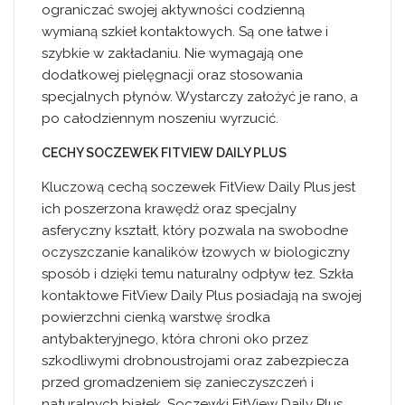
ograniczać swojej aktywności codzienną
wymianą szkieł kontaktowych. Są one łatwe i
szybkie w zakładaniu. Nie wymagają one
dodatkowej pielęgnacji oraz stosowania
specjalnych płynów. Wystarczy założyć je rano, a
po całodziennym noszeniu wyrzucić.
CECHY SOCZEWEK FITVIEW DAILY PLUS
Kluczową cechą soczewek FitView Daily Plus jest
ich poszerzona krawędź oraz specjalny
asferyczny kształt, który pozwala na swobodne
oczyszczanie kanalików łzowych w biologiczny
sposób i dzięki temu naturalny odpływ łez. Szkła
kontaktowe FitView Daily Plus posiadają na swojej
powierzchni cienką warstwę środka
antybakteryjnego, która chroni oko przez
szkodliwymi drobnoustrojami oraz zabezpiecza
przed gromadzeniem się zanieczyszczeń i
naturalnych białek. Soczewki FitView Daily Plus