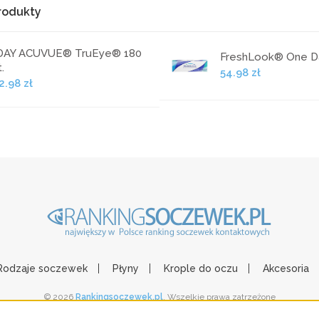
rodukty
DAY ACUVUE® TruEye® 180
FreshLook® One Da
.
54.98 zł
2.98 zł
Rodzaje soczewek
Płyny
Krople do oczu
Akcesoria
© 2026
Rankingsoczewek.pl
. Wszelkie prawa zatrzeżone