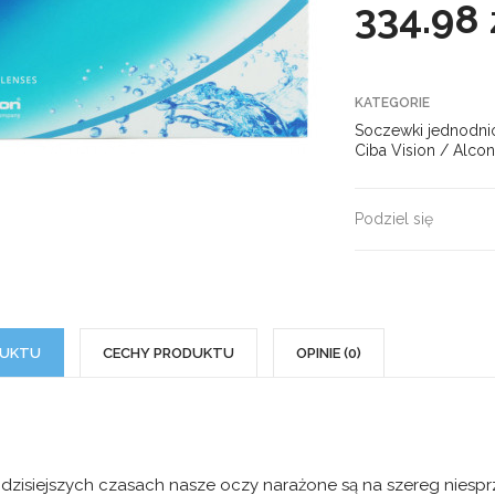
334.98 
KATEGORIE
Soczewki jednodn
Ciba Vision / Alco
Podziel się
DUKTU
CECHY PRODUKTU
OPINIE (0)
dzisiejszych czasach nasze oczy narażone są na szereg niespr