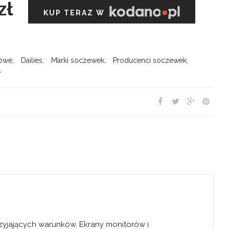
zł
KUP TERAZ W
iowe
,
Dailies
,
Marki soczewek
,
Producenci soczewek
,
n
,
zyjających warunków. Ekrany monitorów i