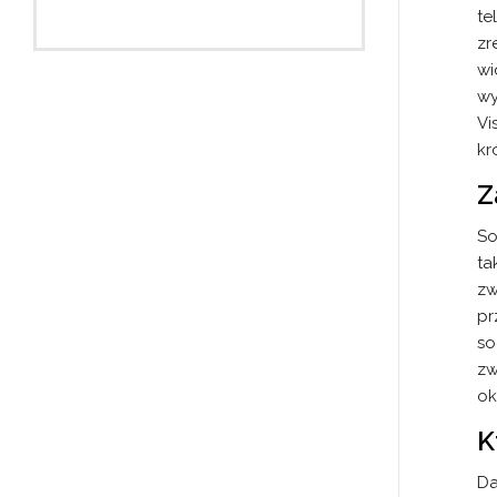
te
zr
wi
wy
Vi
kr
Z
So
ta
zw
pr
so
zw
ok
K
Da