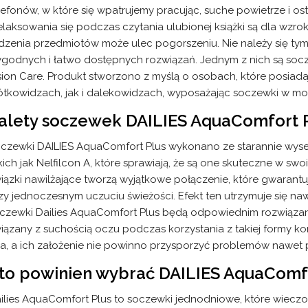
lefonów, w które się wpatrujemy pracując, suche powietrze i ost
elaksowania się podczas czytania ulubionej książki są dla wzr
dzenia przedmiotów może ulec pogorszeniu. Nie należy się tym
godnych i łatwo dostępnych rozwiązań. Jednym z nich są socz
sion Care. Produkt stworzono z myślą o osobach, które posia
ótkowidzach, jak i dalekowidzach, wyposażając soczewki w moc
alety soczewek DAILIES AquaComfort 
czewki DAILIES AquaComfort Plus wykonano ze starannie wyse
kich jak Nelfilcon A, które sprawiają, że są one skuteczne w swo
iązki nawilżające tworzą wyjątkowe połączenie, które gwarantu
zy jednoczesnym uczuciu świeżości. Efekt ten utrzymuje się naw
czewki Dailies AquaComfort Plus będą odpowiednim rozwiązani
iązany z suchością oczu podczas korzystania z takiej formy k
a, a ich założenie nie powinno przysporzyć problemów nawet 
Oświadczam, że wyrażam zgodę na otrzymywanie info
to powinien wybrać DAILIES AquaComfo
na mój adres e-mail i nr telefonu poprzez wiadomość te
mms oraz na udostępnianie i przetwarzanie moich dany
marketingowych przez podmioty współpracujące z
ilies AquaComfort Plus to soczewki jednodniowe, które wieczo