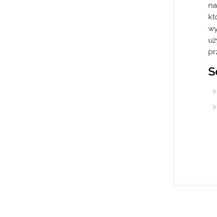
na
kt
wy
uż
pr
S