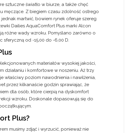
re sztuczne światło w biurze, a także chęć
oku męczące. Z biegiem czasu zdolność ostrego
X
 jednak martwić, bowiem rynek oferuje szereg
ewki Dailies AquaComfort Plus marki Alcon
dają różne wady wzroku. Pomyślano zarówno o
 sferyczną od -15,00 do -6,00 D.
Plus
lekcjonowanych materiałów wysokiej jakości,
im działaniu i komfortowe w noszeniu. Aż trzy
je właściwy poziom nawodnienia i nawilżenia,
et przez kilkanaście godzin sprawiając, że
em dla osób, które cierpią na dyskomfort
orekcji wzroku. Doskonale dopasowują się do
początkującym.
rmacji marketingowych
rt Plus?
kstową lub wiadomość
ch osobowych w celach
 Szkla.com S.A.
rem musimy zdjąć i wyrzucić, ponieważ nie