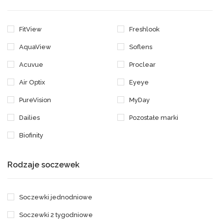
FitView
Freshlook
AquaView
Soflens
Acuvue
Proclear
Air Optix
Eyeye
PureVision
MyDay
Dailies
Pozostałe marki
Biofinity
Rodzaje soczewek
Soczewki jednodniowe
Soczewki 2 tygodniowe