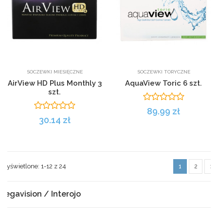
SOCZEWKI MIESIĘCZNE
SOCZEWKI TORYCZNE
AirView HD Plus Monthly 3
AquaView Toric 6 szt.
szt.
89.99 zł
30.14 zł
Wyświetlone: 1-12 z
24
1
2
Pegavision / Interojo